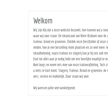
Welkom
Wij zijn blij dat u onze website bezoekt, hier kunnen wij u ron
waar wij voor staan. De totaalzaak van Klein-Brabant voor de a
traiteur, brood en groenten. Ontdek onze feestfolder of onze zo
vinden, hoe je een bestelling moet plaatsen en zo veel meer. W
totaalbeleving, naast traiteur en slagerij kan je bij ons ook t
fruit tot alles wat je nodig hebt om een heerlijke maaltijd t
Kom langs en neem iets mee van onze traiteurafdeling. Toch zi
u niets te kort komt. Slagerij, Traiteur, Brood en groenten, de
vers, service en makkelijk. Daar staan wij voor.
Wij wensen jullie veel winkelgenot.