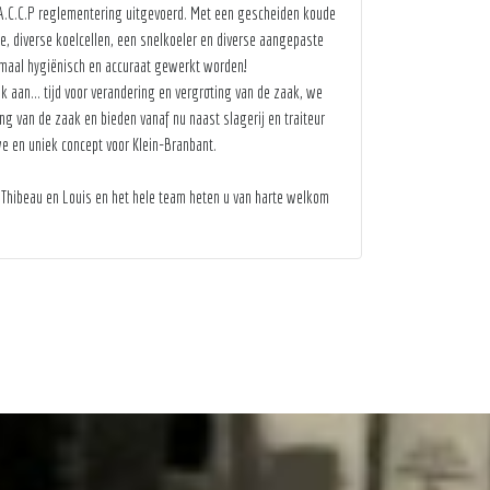
A.C.C.P reglementering uitgevoerd. Met een gescheiden koude
 diverse koelcellen, een snelkoeler en diverse aangepaste
imaal hygiënisch en accuraat gewerkt worden!
 aan... tijd voor verandering en vergroting van de zaak, we
ng van de zaak en bieden vanaf nu naast slagerij en traiteur
e en uniek concept voor Klein-Branbant.
, Thibeau en Louis en het hele team heten u van harte welkom