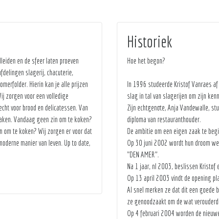
Historiek
dleiden en de sfeer laten proeven
Hoe het begon?
fdelingen slagerij, chacuterie,
merfolder. Hierin kan je alle prijzen
In 1996 studeerde Kristof Vanraes af 
ij zorgen voor een volledige
slag in tal van slagerijen om zijn ke
erecht voor brood en delicatessen. Van
Zijn echtgenote, Anja Vandewalle, stu
e maken. Vandaag geen zin om te koken?
diploma van restauranthouder.
n om te koken? Wij zorgen er voor dat
De ambitie om een eigen zaak te begi
 moderne manier van leven. Up to date,
Op 30 juni 2002 wordt hun droom werk
"DEN AMER".
Na 1 jaar, nl 2003, beslissen Kristof
Op 13 april 2003 vindt de opening pl
Al snel merken ze dat dit een goede 
ze genoodzaakt om de wat verouderd
Op 4 februari 2004 worden de nieuwe 