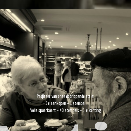
Profiteer van onze doorlopende actie:
5€ aankopen = 1 stempel
Volle spaarkaart = 40 stempels = 5 € korting