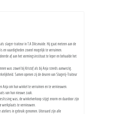
als slager-traiteur in T.A Diksmuide. Hij gaat meteen aan de
nnis en vaardigheden zoveel mogelijk te verruimen.
deerde af aan het vormingsinstituut te Ieper en behaalde het
nnen was zowel bij Kristof als bij Anja steeds aanwezig.
elijkheid. Samen openen zij de deuren van Slagerij-Traiteur
 en Anja om hun winkel te verruimen en te vernieuwen.
aats van hun nieuwe zaak.
beslissing was, de winkelverkoop stijgt enorm en daardoor zijn
e werkplaats te vernieuwen.
ateliers in gebruik genomen. Uiteraard zijn alle