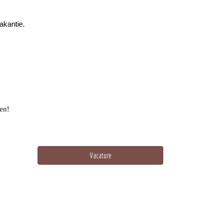
akantie.
ken!
Vacature